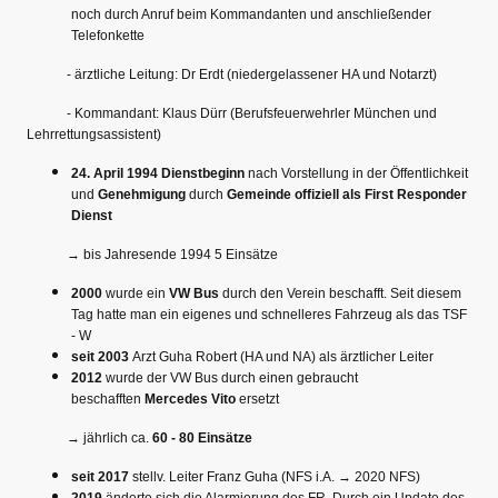
noch durch Anruf beim Kommandanten und anschließender
Telefonkette
- ärztliche Leitung: Dr Erdt (niedergelassener HA und Notarzt)
- Kommandant: Klaus Dürr (Berufsfeuerwehrler München und
Lehrrettungsassistent)
24. April 1994
Dienstbeginn
nach Vorstellung in der Öffentlichkeit
und
Genehmigung
durch
Gemeinde offiziell als First Responder
Dienst
→ bis Jahresende 1994 5 Einsätze
2000
wurde ein
VW Bus
durch den Verein beschafft. Seit diesem
Tag hatte man ein eigenes und schnelleres Fahrzeug als das TSF
- W
seit 2003
Arzt Guha Robert (HA und NA) als ärztlicher Leiter
2012
wurde der VW Bus durch einen gebraucht
beschafften
Mercedes Vito
ersetzt
→ jährlich ca.
60 - 80 Einsätze
seit 2017
stellv. Leiter Franz Guha (NFS i.A. → 2020 NFS)
2019
änderte sich die Alarmierung des FR. Durch ein Update des